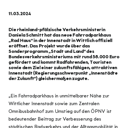
11.03.2024
Die rheinland-pfälzische Verkehrsministerin
Daniela Schmitt hat das neue Fahrradparkhaus
„Rad Haus“ in der Innenstadt in Wittlich offiziell
eröffnet. Das Projekt wurde über das
Sonderprogramm „Stadt und Land“ des
Bundesverkehrsministeriums mit rund 58.000 Euro
gefördert und kommt Radfahrenden, Touristen
sowie dem Ziel einer zukunftsfähigen, attraktiven
Innenstadt (Regierungsschwerpunkt „Innenstädte
der Zukunft“) gleichermaßen zugute.
„Ein Fahrradparkhaus in unmittelbarer Nähe zur
Wittlicher Innenstadt sowie zum Zentralen
Omnibusbahnhof zum Umstieg auf den ÖPNV ist
bedeutender Beitrag zur Verbesserung des
städtischen Radverkehrs und der Alltagsmobilität in