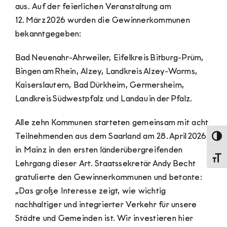
aus. Auf der feierlichen Veranstaltung am
12. März 2026 wurden die Gewinnerkommunen
bekanntgegeben:
Bad Neuenahr-Ahrweiler, Eifelkreis Bitburg-Prüm,
Bingen am Rhein, Alzey, Landkreis Alzey-Worms,
Kaiserslautern, Bad Dürkheim, Germersheim,
Landkreis Südwestpfalz und Landau in der Pfalz.
Alle zehn Kommunen starteten gemeinsam mit acht
Teilnehmenden aus dem Saarland am 28. April 2026
Umsch
in Mainz in den ersten länderübergreifenden
Schri
Lehrgang dieser Art. Staatssekretär Andy Becht
gratulierte den Gewinnerkommunen und betonte:
„Das große Interesse zeigt, wie wichtig
nachhaltiger und integrierter Verkehr für unsere
Städte und Gemeinden ist. Wir investieren hier